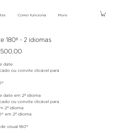
tes
Como funciona
More
e 180º - 2 idiomas
Preço
.500,00
e date
ado ou convite clicável para
0°
e date em 2º idioma
ado ou convite clicável para
em 2º idioma
0° em 2º idioma
ade visual 180°