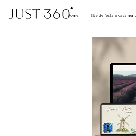
Home
Site de festa e casamen