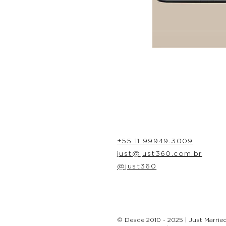
+55 11 99949.3009
just@just360.com.br
@just360
© Desde 2010 - 2025 | Just Married