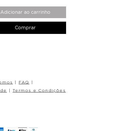
Adicionar ao carrinho
Comprar
omos
|
FAQ
|
ade
|
Termos e Condições