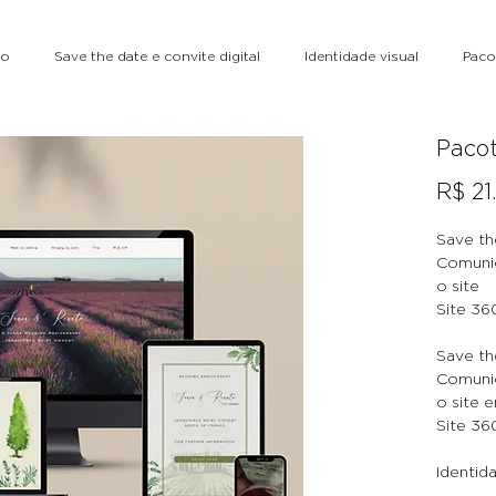
to
Save the date e convite digital
Identidade visual
Paco
Pacot
R$ 21
Save th
Comunic
o site
Site 36
Save th
Comunic
o site 
Site 36
Identid