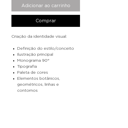
Adicionar ao carrinho
Comprar
Criação da identidade visual:
⁠Definição do estilo/conceito
Ilustração principal
Monograma 90°
Tipografia
Paleta de cores
Elementos botânicos,
geométricos, linhas e
contornos
Textura
6 ícones (1 personalizado)
Quem somos
|
FAQ
|